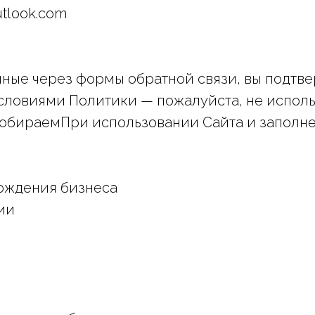
utlook.com
нные через формы обратной связи, вы подтв
условиями Политики — пожалуйста, не исполь
 собираемПри использовании Сайта и запол
ождения бизнеса
ии